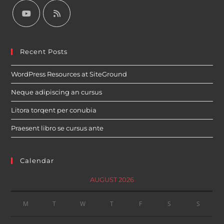
Recent Posts
WordPress Resources at SiteGround
Neque adipiscing an cursus
Litora torqent per conubia
Praesent libro se cursus ante
Calendar
AUGUST 2026
M
T
W
T
F
S
S