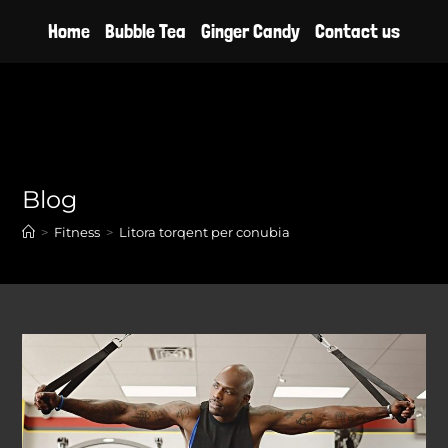
Skip
Home
Bubble Tea
Ginger Candy
Contact us
to
content
Blog
>
Fitness
>
Litora torqent per conubia