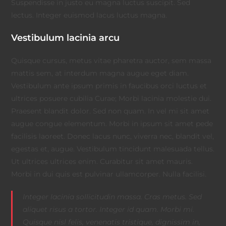
Suspendisse in justo eu magna luctus suscipit. Sed
lectus. Integer euismod lacus luctus magna.
Vestibulum lacinia arcu
Quisque cursus, metus vitae pharetra auctor, sem massa
mattis sem, at interdum magna augue eget diam.
Vestibulum ante ipsum primis in faucibus orci luctus et
ultrices posuere cubilia Curae; Morbi lacinia molestie dui.
Praesent blandit dolor. Sed non quam. In vel mi sit amet
augue congue elementum. Morbi in ipsum sit amet pede
facilisis laoreet. Donec lacus nunc, viverra nec, blandit vel,
egestas et, augue. Vestibulum tincidunt malesuada tellus.
Ut ultrices ultrices enim. Curabitur sit amet mauris.
Morbi in dui quis est pulvinar ullamcorper. Nulla facilisi.
Integer lacinia sollicitudin massa. Cras metus. Sed
aliquet risus a tortor. Integer id quam. Morbi mi.
Quisque nisl felis, venenatis tristique, dignissim in,