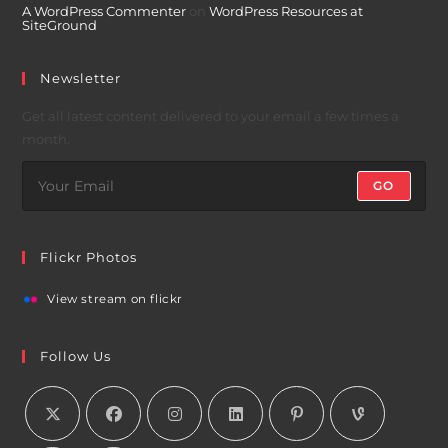
A WordPress Commenter
on
WordPress Resources at
SiteGround
Newsletter
Get all latest content delivered to your email a few times a
month.
GO
Flickr Photos
View stream on flickr
Follow Us