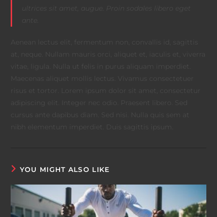
ultrices sit amet, augue. Proin sodales libero eget
ante.
Aenean lectus elit, fermentum non, convallis id, sagittis
at, neque. Nullam mauris orci, aliquet et, iaculis et, viverra
vitae, ligula. Nulla ut felis in purus aliquam imperdiet.
Maecenas aliquet mollis lectus. Vivamus consectetuer
risus et tortor. Lorem ipsum dolor sit amet, consectetur
adipiscing elit. Integer nec odio. Praesent libero. Sed
cursus ante dapibus diam. Sed nisi. Nulla quis sem at
nibh elementum imperdiet. Duis sagittis ipsum.
YOU MIGHT ALSO LIKE